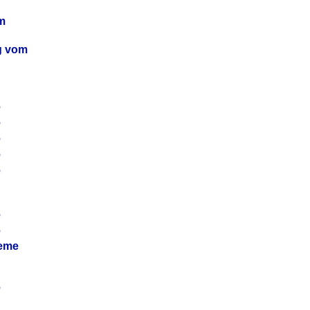
m
ag vom
6
6
6
6
6
6
6
leme
6