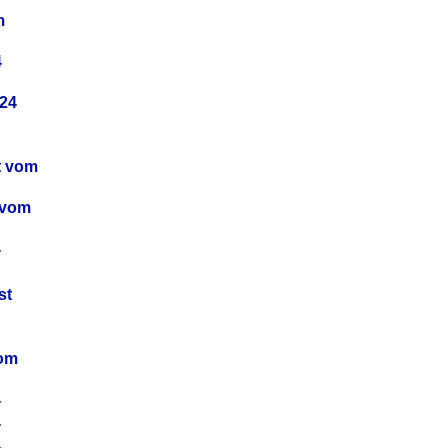
m
4
24
t vom
 vom
4
4
st
4
vom
4
4
4