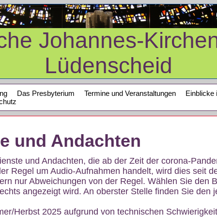
sche Johannes-Kirche
Lüdenscheid
ung
Das Presbyterium
Termine und Veranstaltungen
Einblicke 
chutz
te und Andachten
sdienste und Andachten, die ab der Zeit der corona-Pan
der Regel um Audio-Aufnahmen handelt, wird dies seit d
dern nur Abweichungen von der Regel. Wählen Sie den B
echts angezeigt wird. An oberster Stelle finden Sie den j
mer/Herbst 2025 aufgrund von technischen Schwierigke