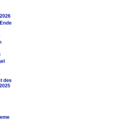
6
.2026
(Ende
5
m
5
gel
5
t des
.2025
leme