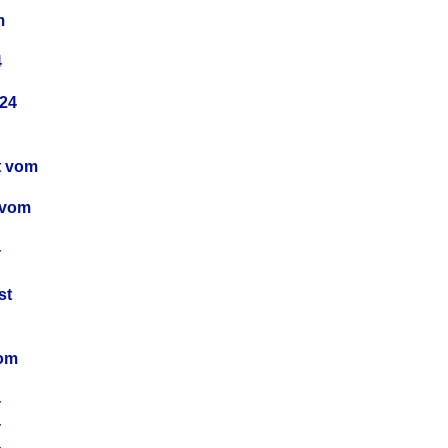
m
4
24
t vom
 vom
4
4
st
4
vom
4
4
4