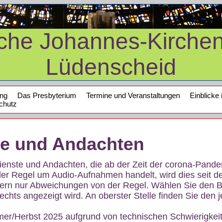
sche Johannes-Kirche
Lüdenscheid
ung
Das Presbyterium
Termine und Veranstaltungen
Einblicke 
chutz
te und Andachten
sdienste und Andachten, die ab der Zeit der corona-Pan
der Regel um Audio-Aufnahmen handelt, wird dies seit d
dern nur Abweichungen von der Regel. Wählen Sie den B
echts angezeigt wird. An oberster Stelle finden Sie den j
mer/Herbst 2025 aufgrund von technischen Schwierigke