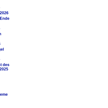
6
.2026
(Ende
5
m
5
gel
5
t des
.2025
leme