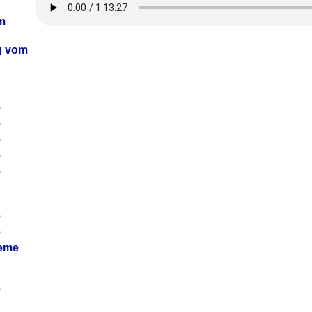
m
ag vom
6
6
6
6
6
6
6
leme
6