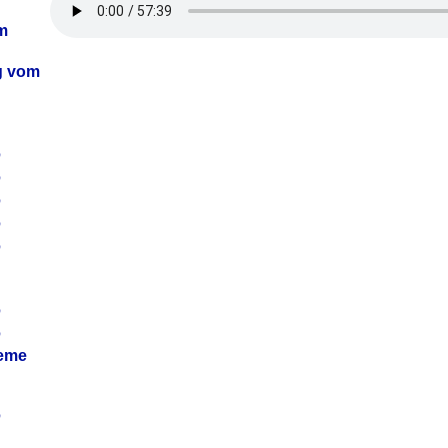
m
ag vom
6
6
6
6
6
6
6
leme
6