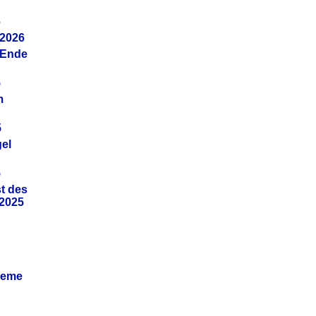
6
.2026
(Ende
5
m
5
gel
5
t des
.2025
leme