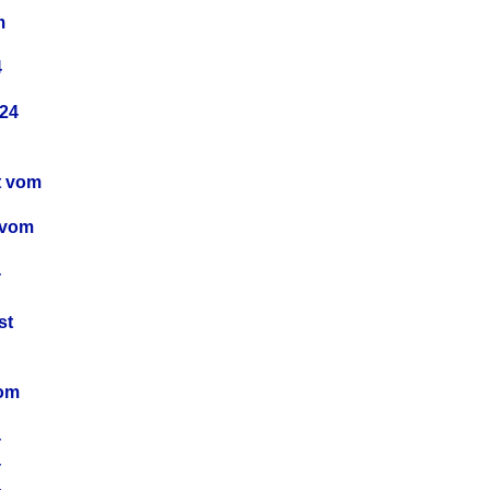
m
4
24
t vom
 vom
4
4
st
4
vom
4
4
4