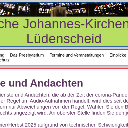
sche Johannes-Kirche
Lüdenscheid
ung
Das Presbyterium
Termine und Veranstaltungen
Einblicke 
chutz
te und Andachten
sdienste und Andachten, die ab der Zeit der corona-Pan
der Regel um Audio-Aufnahmen handelt, wird dies seit d
dern nur Abweichungen von der Regel. Wählen Sie den B
echts angezeigt wird. An oberster Stelle finden Sie den j
mer/Herbst 2025 aufgrund von technischen Schwierigke