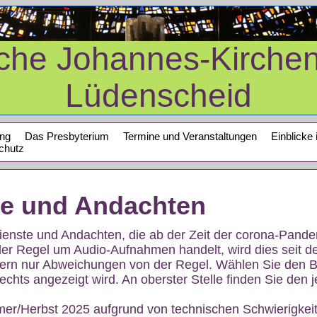
sche Johannes-Kirche
Lüdenscheid
ung
Das Presbyterium
Termine und Veranstaltungen
Einblicke 
chutz
te und Andachten
sdienste und Andachten, die ab der Zeit der corona-Pan
der Regel um Audio-Aufnahmen handelt, wird dies seit d
dern nur Abweichungen von der Regel. Wählen Sie den B
echts angezeigt wird. An oberster Stelle finden Sie den j
mer/Herbst 2025 aufgrund von technischen Schwierigke