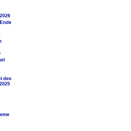
6
.2026
(Ende
5
m
5
gel
5
t des
.2025
leme