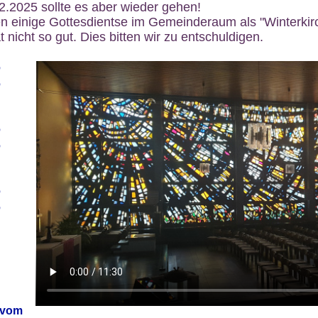
12.2025 sollte es aber wieder gehen!
n einige Gottesdientse im Gemeinderaum als "Winterkirch
 nicht so gut. Dies bitten wir zu entschuldigen.
6
6
6
6
6
6
 vom