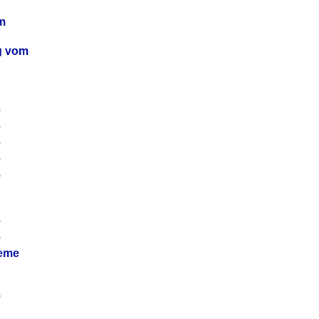
m
ag vom
6
6
6
6
6
6
6
leme
6