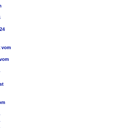
m
4
24
t vom
 vom
4
4
st
4
vom
4
4
4