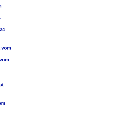
m
4
24
t vom
 vom
4
4
st
4
vom
4
4
4