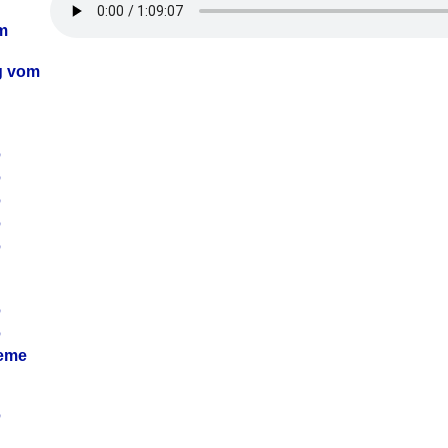
m
ag vom
6
6
6
6
6
6
6
leme
6