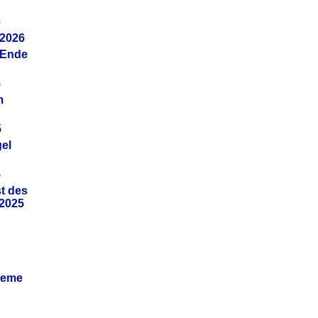
6
.2026
(Ende
5
m
5
gel
5
t des
.2025
leme