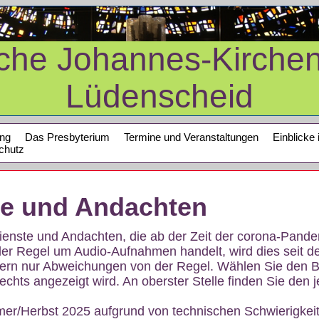
sche Johannes-Kirche
Lüdenscheid
ung
Das Presbyterium
Termine und Veranstaltungen
Einblicke 
chutz
te und Andachten
sdienste und Andachten, die ab der Zeit der corona-Pan
der Regel um Audio-Aufnahmen handelt, wird dies seit d
dern nur Abweichungen von der Regel. Wählen Sie den B
echts angezeigt wird. An oberster Stelle finden Sie den j
mer/Herbst 2025 aufgrund von technischen Schwierigke