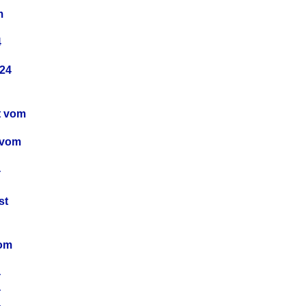
m
4
24
t vom
 vom
4
4
st
4
vom
4
4
4