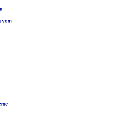
m
ag vom
6
6
6
6
6
6
6
leme
6