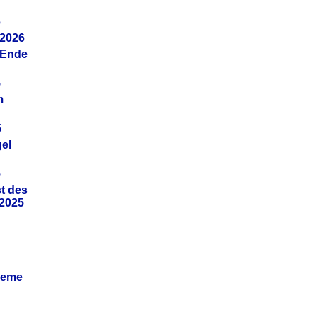
6
.2026
(Ende
5
m
5
gel
5
t des
.2025
leme