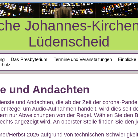
sche Johannes-Kirche
Lüdenscheid
ung
Das Presbyterium
Termine und Veranstaltungen
Einblicke 
chutz
te und Andachten
sdienste und Andachten, die ab der Zeit der corona-Pan
der Regel um Audio-Aufnahmen handelt, wird dies seit d
dern nur Abweichungen von der Regel. Wählen Sie den B
echts angezeigt wird. An oberster Stelle finden Sie den j
mer/Herbst 2025 aufgrund von technischen Schwierigke