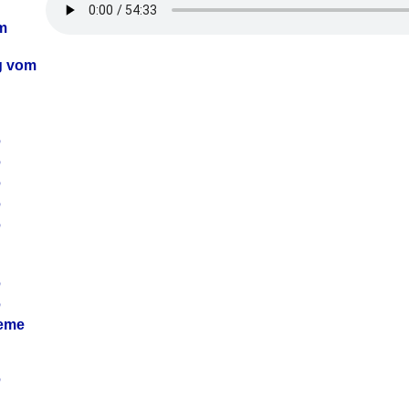
m
ag vom
6
6
6
6
6
6
6
leme
6