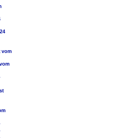
m
4
24
t vom
 vom
4
4
st
4
vom
4
4
4