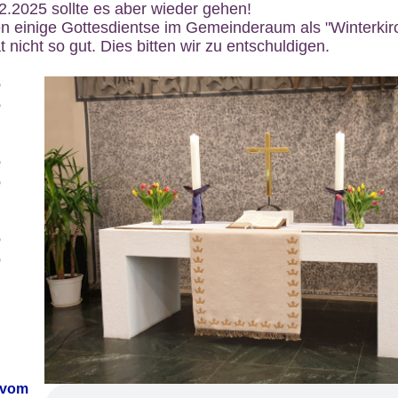
12.2025 sollte es aber wieder gehen!
n einige Gottesdientse im Gemeinderaum als "Winterkirch
 nicht so gut. Dies bitten wir zu entschuldigen.
6
6
6
6
6
6
 vom