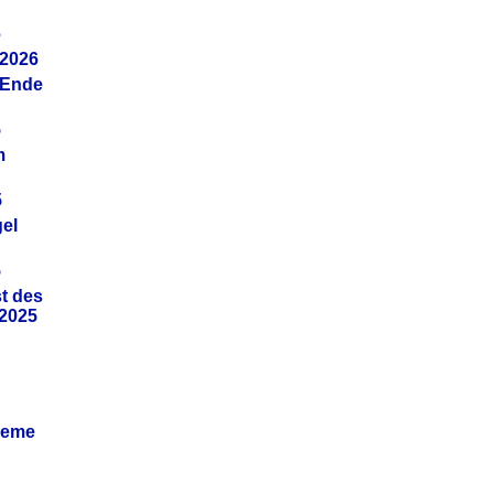
6
.2026
(Ende
5
m
5
gel
5
t des
.2025
leme