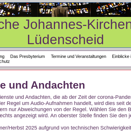
sche Johannes-Kirche
Lüdenscheid
ung
Das Presbyterium
Termine und Veranstaltungen
Einblicke 
chutz
te und Andachten
sdienste und Andachten, die ab der Zeit der corona-Pan
der Regel um Audio-Aufnahmen handelt, wird dies seit d
dern nur Abweichungen von der Regel. Wählen Sie den B
echts angezeigt wird. An oberster Stelle finden Sie den j
mer/Herbst 2025 aufgrund von technischen Schwierigke