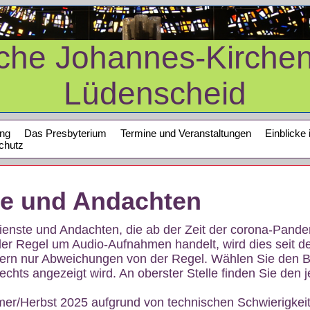
sche Johannes-Kirche
Lüdenscheid
ung
Das Presbyterium
Termine und Veranstaltungen
Einblicke 
chutz
te und Andachten
sdienste und Andachten, die ab der Zeit der corona-Pan
der Regel um Audio-Aufnahmen handelt, wird dies seit d
dern nur Abweichungen von der Regel. Wählen Sie den B
echts angezeigt wird. An oberster Stelle finden Sie den j
mer/Herbst 2025 aufgrund von technischen Schwierigke