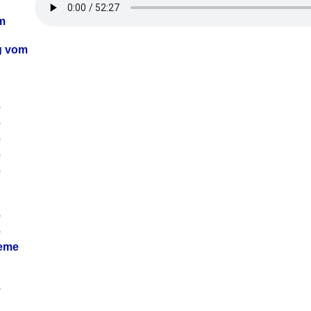
m
ag vom
6
6
6
6
6
6
6
leme
6