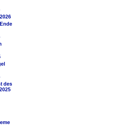
6
.2026
(Ende
5
m
5
gel
5
t des
.2025
leme