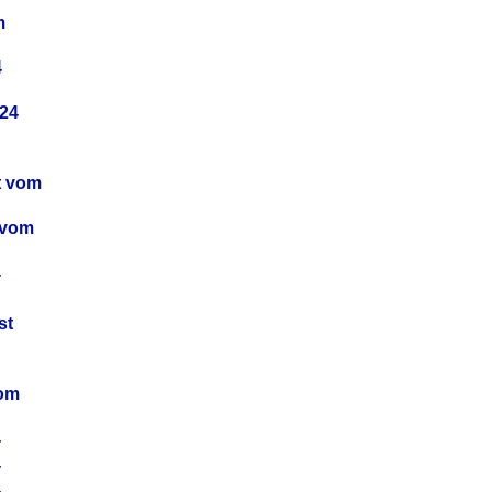
m
4
24
t vom
 vom
4
4
st
4
vom
4
4
4