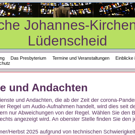
sche Johannes-Kirche
Lüdenscheid
ung
Das Presbyterium
Termine und Veranstaltungen
Einblicke 
chutz
te und Andachten
sdienste und Andachten, die ab der Zeit der corona-Pan
der Regel um Audio-Aufnahmen handelt, wird dies seit d
dern nur Abweichungen von der Regel. Wählen Sie den B
echts angezeigt wird. An oberster Stelle finden Sie den j
mer/Herbst 2025 aufgrund von technischen Schwierigke