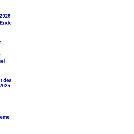
6
.2026
(Ende
5
m
5
gel
5
t des
.2025
leme