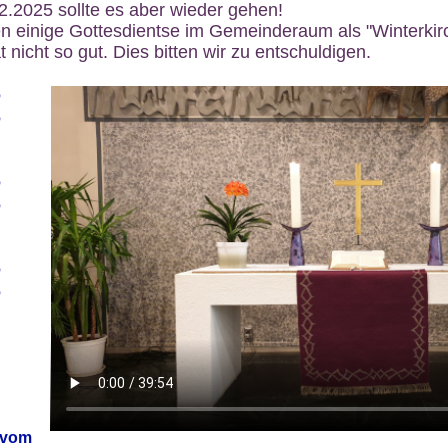
12.2025 sollte es aber wieder gehen!
n einige Gottesdientse im Gemeinderaum als "Winterkirch
 nicht so gut. Dies bitten wir zu entschuldigen.
6
6
6
6
6
6
 vom