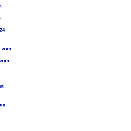
m
4
24
t vom
 vom
4
4
st
4
vom
4
4
4