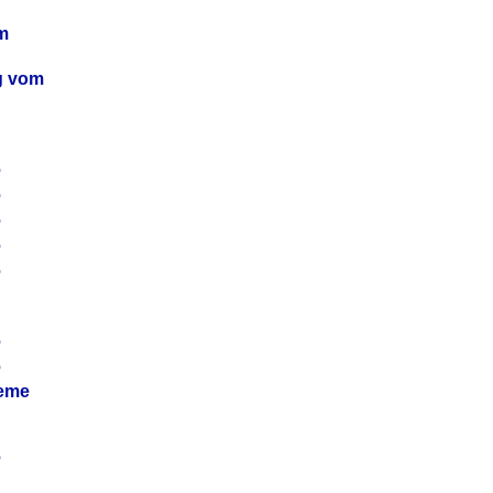
m
ag vom
6
6
6
6
6
6
6
leme
6