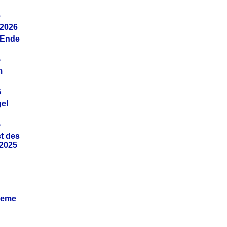
6
.2026
(Ende
5
m
5
gel
5
t des
.2025
leme