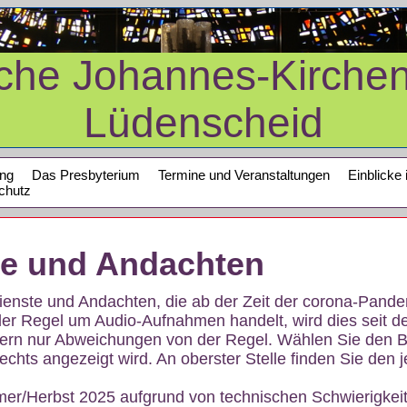
sche Johannes-Kirche
Lüdenscheid
ung
Das Presbyterium
Termine und Veranstaltungen
Einblicke 
chutz
te und Andachten
sdienste und Andachten, die ab der Zeit der corona-Pan
der Regel um Audio-Aufnahmen handelt, wird dies seit d
dern nur Abweichungen von der Regel. Wählen Sie den B
echts angezeigt wird. An oberster Stelle finden Sie den j
mer/Herbst 2025 aufgrund von technischen Schwierigke