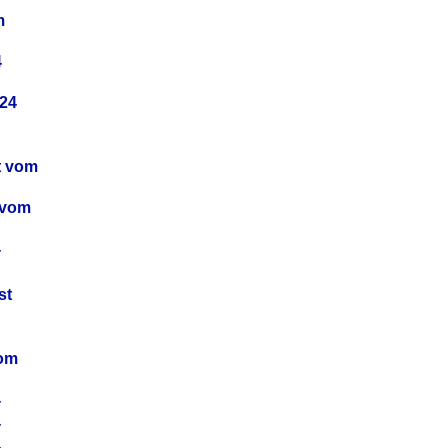
m
4
24
t vom
 vom
4
4
st
4
vom
4
4
4