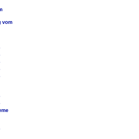
m
ag vom
6
6
6
6
6
6
6
leme
6