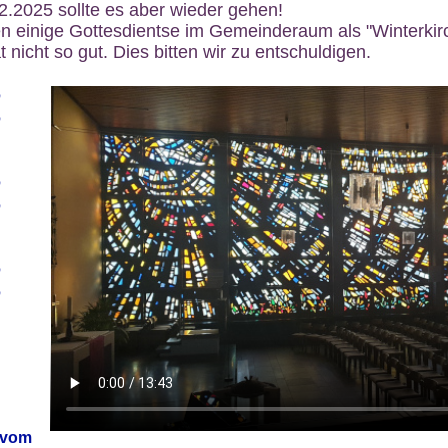
12.2025 sollte es aber wieder gehen!
n einige Gottesdientse im Gemeinderaum als "Winterkirch
 nicht so gut. Dies bitten wir zu entschuldigen.
6
6
6
6
6
6
 vom