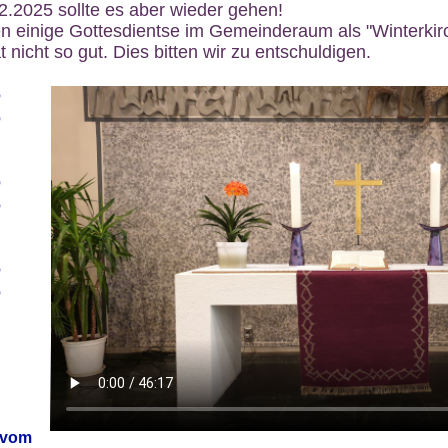
12.2025 sollte es aber wieder gehen!
n einige Gottesdientse im Gemeinderaum als "Winterkirch
 nicht so gut. Dies bitten wir zu entschuldigen.
6
6
6
6
6
6
 vom