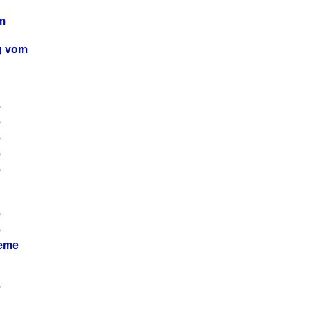
m
ag vom
6
6
6
6
6
6
6
leme
6