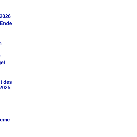
6
.2026
(Ende
5
m
5
gel
5
t des
.2025
leme