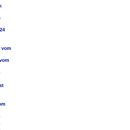
m
4
24
t vom
 vom
4
4
st
4
vom
4
4
4