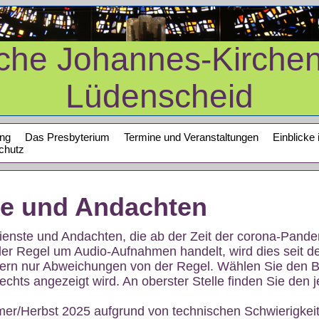
sche Johannes-Kirche
Lüdenscheid
ung
Das Presbyterium
Termine und Veranstaltungen
Einblicke 
chutz
te und Andachten
sdienste und Andachten, die ab der Zeit der corona-Pan
der Regel um Audio-Aufnahmen handelt, wird dies seit d
dern nur Abweichungen von der Regel. Wählen Sie den B
echts angezeigt wird. An oberster Stelle finden Sie den j
mer/Herbst 2025 aufgrund von technischen Schwierigke