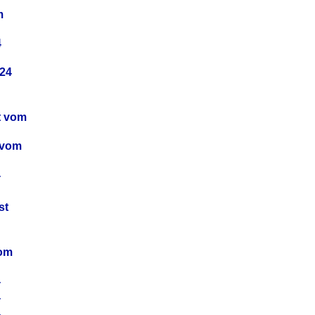
m
4
24
t vom
 vom
4
4
st
4
vom
4
4
4