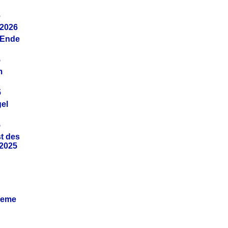
6
.2026
(Ende
5
m
5
gel
5
t des
.2025
leme