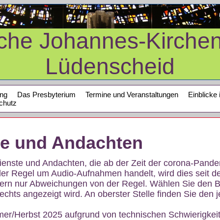
sche Johannes-Kirche
Lüdenscheid
ung
Das Presbyterium
Termine und Veranstaltungen
Einblicke 
chutz
te und Andachten
sdienste und Andachten, die ab der Zeit der corona-Pan
der Regel um Audio-Aufnahmen handelt, wird dies seit d
dern nur Abweichungen von der Regel. Wählen Sie den B
echts angezeigt wird. An oberster Stelle finden Sie den j
mer/Herbst 2025 aufgrund von technischen Schwierigke