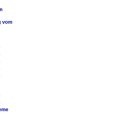
m
ag vom
6
6
6
6
6
6
6
leme
6