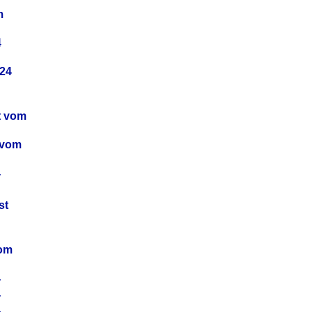
m
4
24
t vom
 vom
4
4
st
4
vom
4
4
4