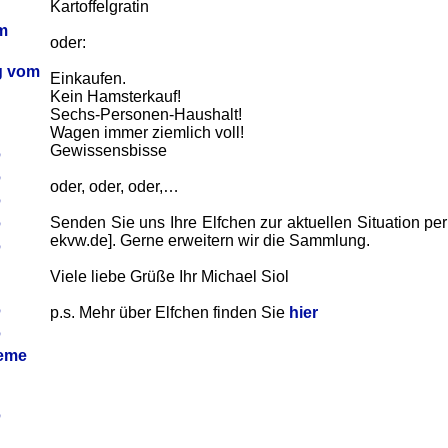
Kartoffelgratin
m
oder:
ag vom
Einkaufen.
Kein Hamsterkauf!
Sechs-Personen-Haushalt!
Wagen immer ziemlich voll!
Gewissensbisse
6
6
oder, oder, oder,…
6
6
Senden Sie uns Ihre Elfchen zur aktuellen Situation per
ekvw.de]. Gerne erweitern wir die Sammlung.
6
Viele liebe Grüße Ihr Michael Siol
6
p.s. Mehr über Elfchen finden Sie
hier
6
leme
6