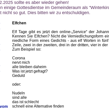
12.2025 sollte es aber wieder gehen!
n einige Gottesdientse im Gemeinderaum als "Winterkirch
 nicht so gut. Dies bitten wir zu entschuldigen.
6
Elfchen
6
Elf Tage gibt es jetzt den online-„Service“ der Johanne
Kennen Sie Elfchen? Nicht die Verniedlichungsform e
niedliche Form eines Gedichts - aus elf Worten in fünf 
6
Zeile, zwei in der zweiten, drei in der dritten, vier in der
Zum Beispiel so:
6
Corona
nervt mich
6
alle bleiben daheim
6
Was ist jetzt gefragt?
Geduld
oder:
Nudeln
sind alle
das ist schlecht
schnell eine Alternative finden
 vom