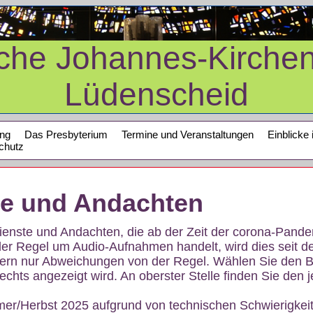
sche Johannes-Kirche
Lüdenscheid
ung
Das Presbyterium
Termine und Veranstaltungen
Einblicke 
chutz
te und Andachten
sdienste und Andachten, die ab der Zeit der corona-Pan
der Regel um Audio-Aufnahmen handelt, wird dies seit d
dern nur Abweichungen von der Regel. Wählen Sie den B
echts angezeigt wird. An oberster Stelle finden Sie den j
mer/Herbst 2025 aufgrund von technischen Schwierigke