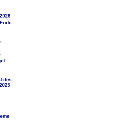
6
.2026
(Ende
5
m
5
gel
5
t des
.2025
leme