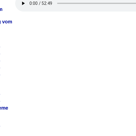
m
ag vom
6
6
6
6
6
6
6
leme
6