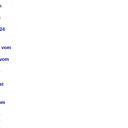
m
4
24
t vom
 vom
4
4
st
4
vom
4
4
4