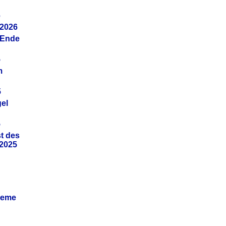
6
.2026
(Ende
5
m
5
gel
5
t des
.2025
leme