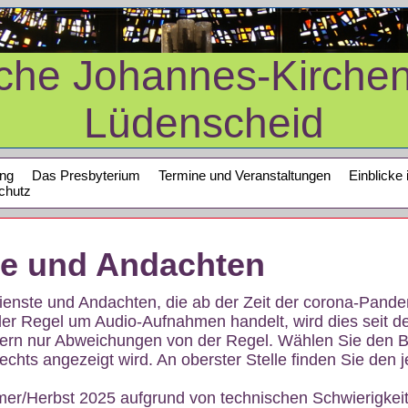
sche Johannes-Kirche
Lüdenscheid
ung
Das Presbyterium
Termine und Veranstaltungen
Einblicke 
chutz
te und Andachten
sdienste und Andachten, die ab der Zeit der corona-Pan
der Regel um Audio-Aufnahmen handelt, wird dies seit d
dern nur Abweichungen von der Regel. Wählen Sie den B
echts angezeigt wird. An oberster Stelle finden Sie den j
mer/Herbst 2025 aufgrund von technischen Schwierigke