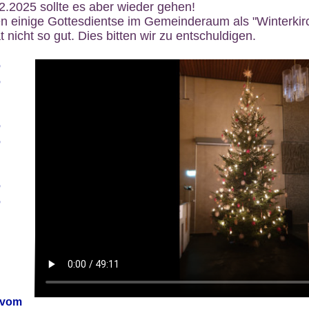
12.2025 sollte es aber wieder gehen!
n einige Gottesdientse im Gemeinderaum als "Winterkirch
 nicht so gut. Dies bitten wir zu entschuldigen.
6
6
6
6
6
6
 vom