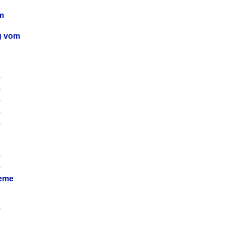
m
ag vom
6
6
6
6
6
6
6
leme
6