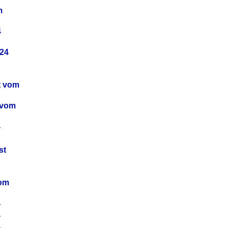
m
4
24
t vom
 vom
4
4
st
4
vom
4
4
4