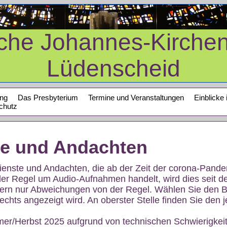
sche Johannes-Kirche
Lüdenscheid
ung
Das Presbyterium
Termine und Veranstaltungen
Einblicke 
chutz
te und Andachten
sdienste und Andachten, die ab der Zeit der corona-Pan
der Regel um Audio-Aufnahmen handelt, wird dies seit d
dern nur Abweichungen von der Regel. Wählen Sie den B
echts angezeigt wird. An oberster Stelle finden Sie den j
mer/Herbst 2025 aufgrund von technischen Schwierigke