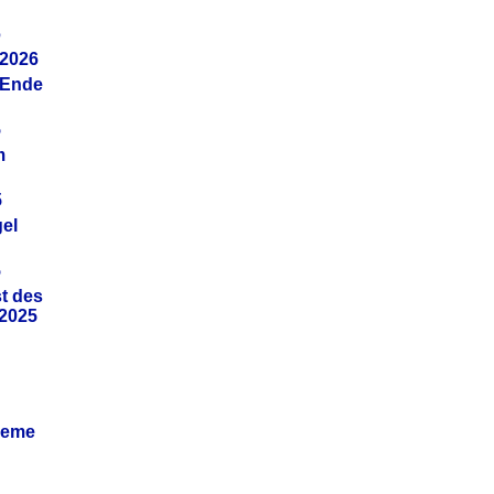
6
.2026
(Ende
5
m
5
gel
5
t des
.2025
leme