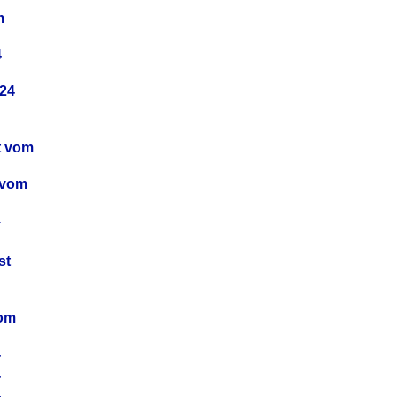
m
4
24
t vom
 vom
4
4
st
4
vom
4
4
4