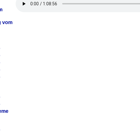
m
ag vom
6
6
6
6
6
6
6
leme
6