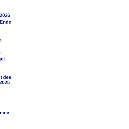
6
.2026
(Ende
5
m
5
gel
5
t des
.2025
leme