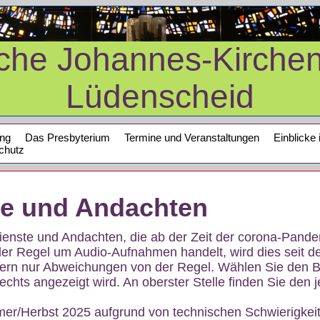
sche Johannes-Kirche
Lüdenscheid
ung
Das Presbyterium
Termine und Veranstaltungen
Einblicke 
chutz
te und Andachten
sdienste und Andachten, die ab der Zeit der corona-Pan
der Regel um Audio-Aufnahmen handelt, wird dies seit d
dern nur Abweichungen von der Regel. Wählen Sie den B
echts angezeigt wird. An oberster Stelle finden Sie den j
mer/Herbst 2025 aufgrund von technischen Schwierigke