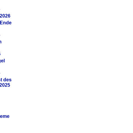
6
.2026
(Ende
5
m
5
gel
5
t des
.2025
leme