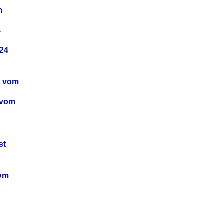
m
4
24
t vom
 vom
4
4
st
4
vom
4
4
4