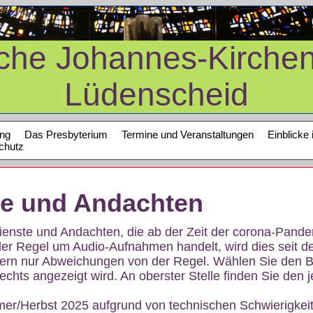
sche Johannes-Kirche
Lüdenscheid
ung
Das Presbyterium
Termine und Veranstaltungen
Einblicke 
chutz
te und Andachten
sdienste und Andachten, die ab der Zeit der corona-Pan
der Regel um Audio-Aufnahmen handelt, wird dies seit d
dern nur Abweichungen von der Regel. Wählen Sie den B
echts angezeigt wird. An oberster Stelle finden Sie den j
mer/Herbst 2025 aufgrund von technischen Schwierigke