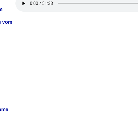
m
ag vom
6
6
6
6
6
6
6
leme
6