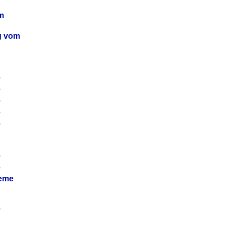
m
ag vom
6
6
6
6
6
6
6
leme
6