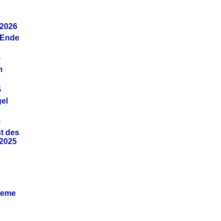
6
.2026
(Ende
5
m
5
gel
5
t des
.2025
leme