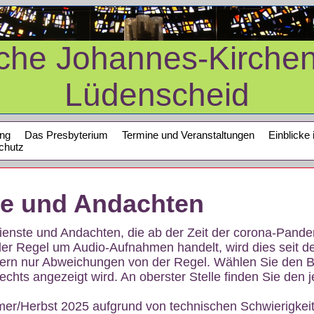
sche Johannes-Kirche
Lüdenscheid
ung
Das Presbyterium
Termine und Veranstaltungen
Einblicke 
chutz
te und Andachten
sdienste und Andachten, die ab der Zeit der corona-Pan
der Regel um Audio-Aufnahmen handelt, wird dies seit d
dern nur Abweichungen von der Regel. Wählen Sie den B
echts angezeigt wird. An oberster Stelle finden Sie den j
mer/Herbst 2025 aufgrund von technischen Schwierigke