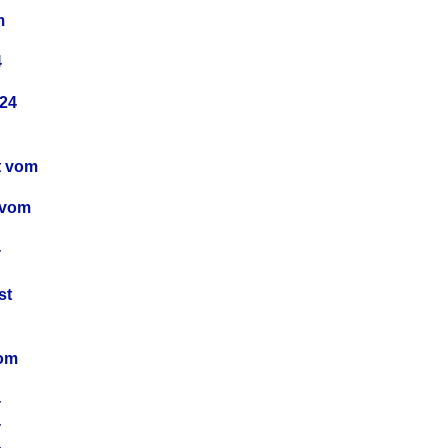
m
4
24
t vom
 vom
4
4
st
4
vom
4
4
4