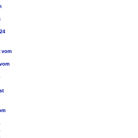
m
4
24
t vom
 vom
4
4
st
4
vom
4
4
4