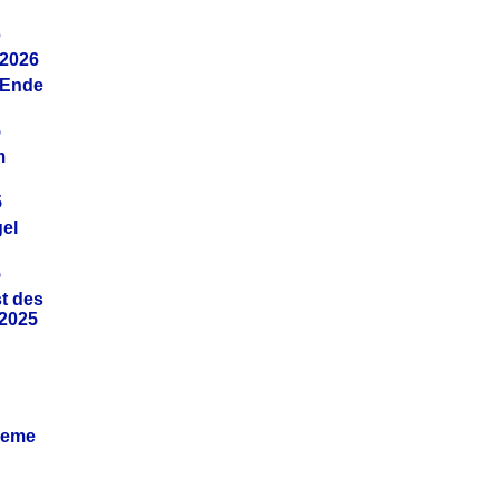
6
.2026
(Ende
5
m
5
gel
5
t des
.2025
leme