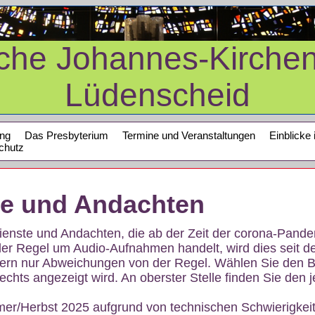
sche Johannes-Kirche
Lüdenscheid
ung
Das Presbyterium
Termine und Veranstaltungen
Einblicke 
chutz
te und Andachten
sdienste und Andachten, die ab der Zeit der corona-Pan
der Regel um Audio-Aufnahmen handelt, wird dies seit d
dern nur Abweichungen von der Regel. Wählen Sie den B
echts angezeigt wird. An oberster Stelle finden Sie den j
mer/Herbst 2025 aufgrund von technischen Schwierigke