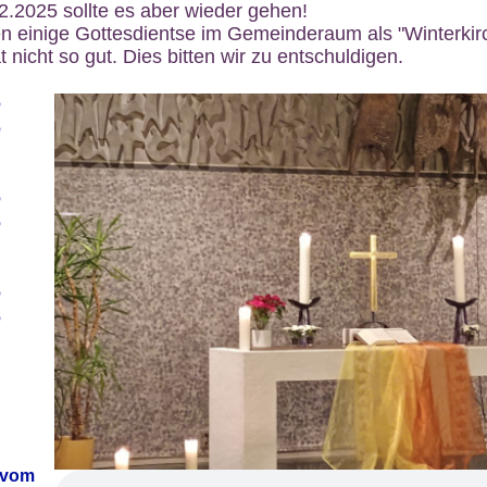
12.2025 sollte es aber wieder gehen!
n einige Gottesdientse im Gemeinderaum als "Winterkirch
 nicht so gut. Dies bitten wir zu entschuldigen.
6
6
6
6
6
6
 vom