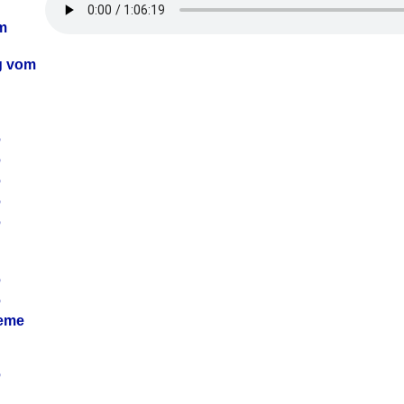
m
ag vom
6
6
6
6
6
6
6
leme
6