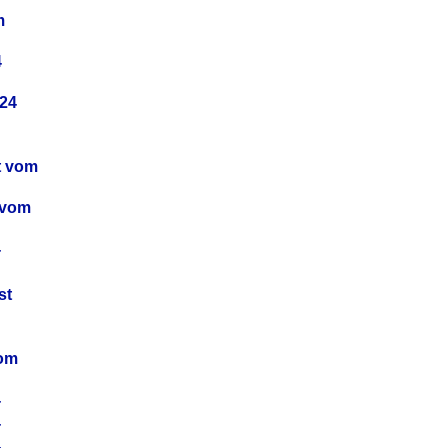
m
4
24
t vom
 vom
4
4
st
4
vom
4
4
4