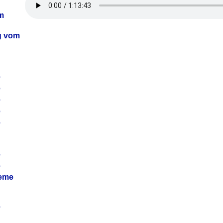
m
ag vom
6
6
6
6
6
6
6
leme
6