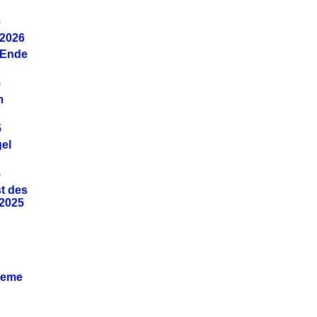
6
.2026
(Ende
5
m
5
gel
5
t des
.2025
leme