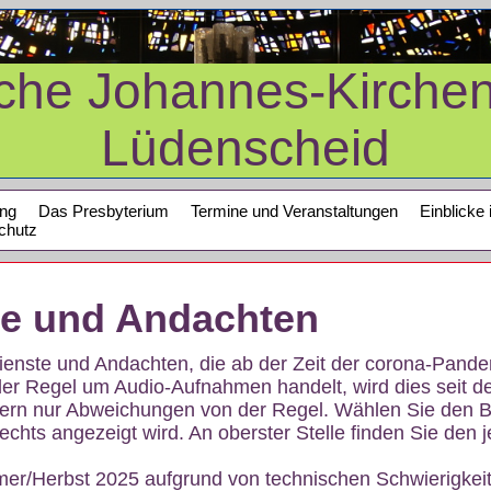
sche Johannes-Kirche
Lüdenscheid
ung
Das Presbyterium
Termine und Veranstaltungen
Einblicke 
chutz
te und Andachten
sdienste und Andachten, die ab der Zeit der corona-Pan
der Regel um Audio-Aufnahmen handelt, wird dies seit d
dern nur Abweichungen von der Regel. Wählen Sie den B
echts angezeigt wird. An oberster Stelle finden Sie den j
mer/Herbst 2025 aufgrund von technischen Schwierigke