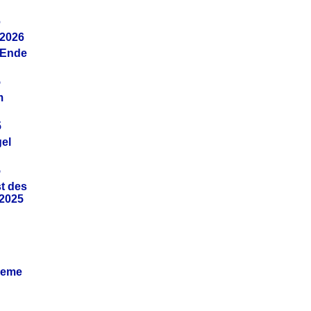
6
.2026
(Ende
5
m
5
gel
5
t des
.2025
leme