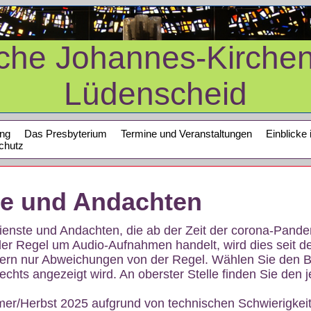
sche Johannes-Kirche
Lüdenscheid
ung
Das Presbyterium
Termine und Veranstaltungen
Einblicke 
chutz
te und Andachten
sdienste und Andachten, die ab der Zeit der corona-Pan
der Regel um Audio-Aufnahmen handelt, wird dies seit d
dern nur Abweichungen von der Regel. Wählen Sie den B
echts angezeigt wird. An oberster Stelle finden Sie den j
mer/Herbst 2025 aufgrund von technischen Schwierigke