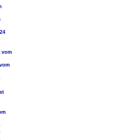
m
4
24
t vom
 vom
4
4
st
4
vom
4
4
4