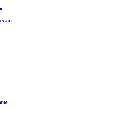
m
ag vom
6
6
6
6
6
6
6
leme
6