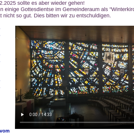
12.2025 sollte es aber wieder gehen!
n einige Gottesdientse im Gemeinderaum als "Winterkirch
 nicht so gut. Dies bitten wir zu entschuldigen.
6
6
6
6
6
6
 vom