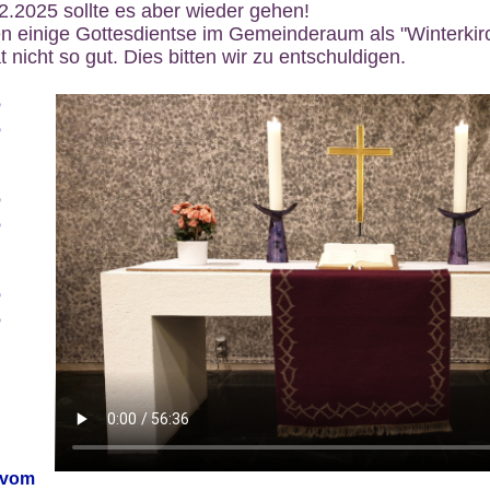
12.2025 sollte es aber wieder gehen!
n einige Gottesdientse im Gemeinderaum als "Winterkirch
 nicht so gut. Dies bitten wir zu entschuldigen.
6
6
6
6
6
6
 vom