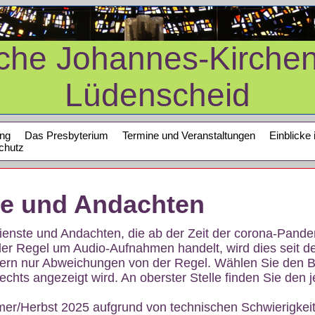
sche Johannes-Kirche
Lüdenscheid
ung
Das Presbyterium
Termine und Veranstaltungen
Einblicke 
chutz
te und Andachten
sdienste und Andachten, die ab der Zeit der corona-Pan
der Regel um Audio-Aufnahmen handelt, wird dies seit d
dern nur Abweichungen von der Regel. Wählen Sie den B
echts angezeigt wird. An oberster Stelle finden Sie den j
mer/Herbst 2025 aufgrund von technischen Schwierigke