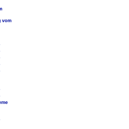
m
ag vom
6
6
6
6
6
6
6
leme
6