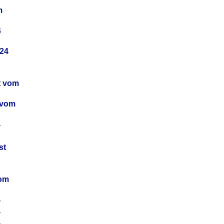
m
4
24
t vom
 vom
4
4
st
4
vom
4
4
4