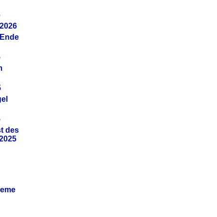
6
.2026
(Ende
5
m
5
gel
5
t des
.2025
leme