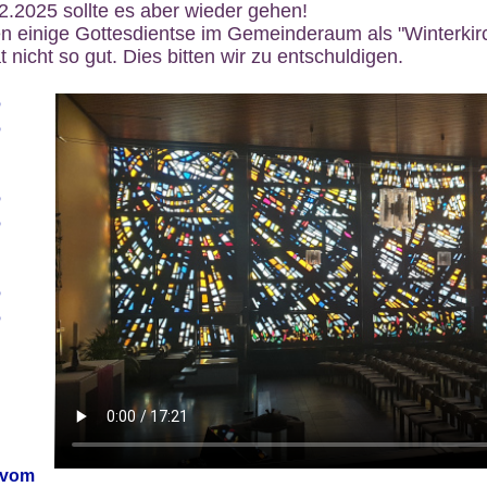
12.2025 sollte es aber wieder gehen!
n einige Gottesdientse im Gemeinderaum als "Winterkirch
 nicht so gut. Dies bitten wir zu entschuldigen.
6
6
6
6
6
6
 vom