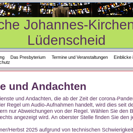
sche Johannes-Kirche
Lüdenscheid
ung
Das Presbyterium
Termine und Veranstaltungen
Einblicke 
chutz
te und Andachten
sdienste und Andachten, die ab der Zeit der corona-Pan
der Regel um Audio-Aufnahmen handelt, wird dies seit d
dern nur Abweichungen von der Regel. Wählen Sie den B
echts angezeigt wird. An oberster Stelle finden Sie den j
mer/Herbst 2025 aufgrund von technischen Schwierigke