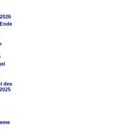
6
.2026
(Ende
5
m
5
gel
5
t des
.2025
leme