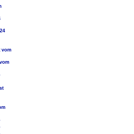
m
4
24
t vom
 vom
4
4
st
4
vom
4
4
4