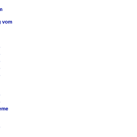
m
ag vom
6
6
6
6
6
6
6
leme
6