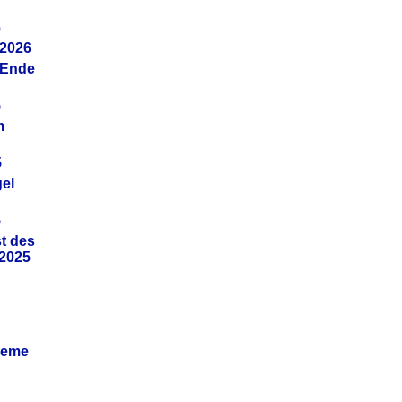
6
.2026
(Ende
5
m
5
gel
5
t des
.2025
leme