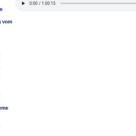
m
ag vom
6
6
6
6
6
6
6
leme
6