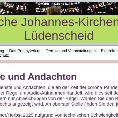
sche Johannes-Kirche
Lüdenscheid
ung
Das Presbyterium
Termine und Veranstaltungen
Einblicke 
chutz
te und Andachten
sdienste und Andachten, die ab der Zeit der corona-Pan
der Regel um Audio-Aufnahmen handelt, wird dies seit d
dern nur Abweichungen von der Regel. Wählen Sie den B
echts angezeigt wird. An oberster Stelle finden Sie den j
mer/Herbst 2025 aufgrund von technischen Schwierigke