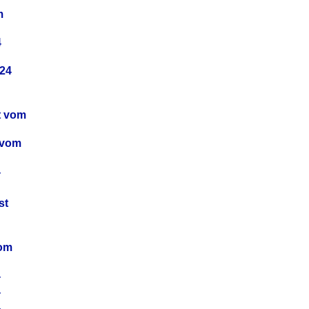
m
4
24
t vom
 vom
4
4
st
4
vom
4
4
4