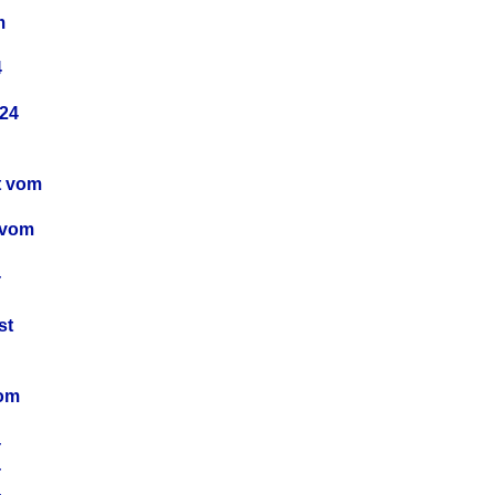
m
4
24
t vom
 vom
4
4
st
4
vom
4
4
4