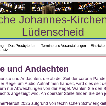
sche Johannes-Kirche
Lüdenscheid
ung
Das Presbyterium
Termine und Veranstaltungen
Einblicke 
chutz
te und Andachten
sdienste und Andachten, die ab der Zeit der corona-Pan
der Regel um Audio-Aufnahmen handelt, wird dies seit d
dern nur Abweichungen von der Regel. Wählen Sie den B
echts angezeigt wird. An oberster Stelle finden Sie den j
mer/Herbst 2025 aufgrund von technischen Schwierigke