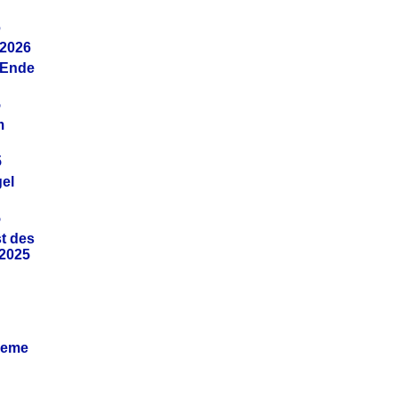
6
.2026
(Ende
5
m
5
gel
5
t des
.2025
leme