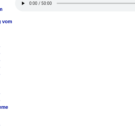
m
ag vom
6
6
6
6
6
6
6
leme
6