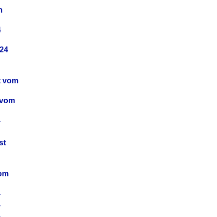
m
4
24
t vom
 vom
4
4
st
4
vom
4
4
4