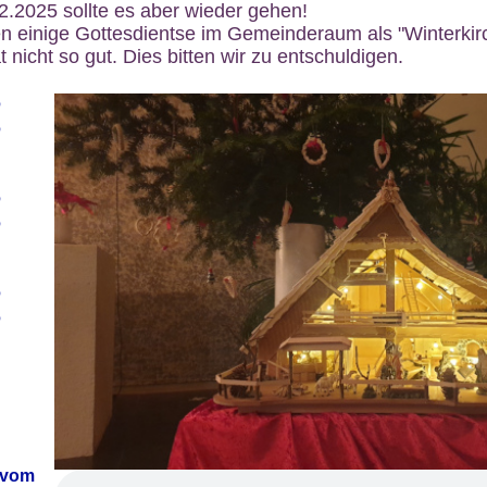
12.2025 sollte es aber wieder gehen!
n einige Gottesdientse im Gemeinderaum als "Winterkirch
 nicht so gut. Dies bitten wir zu entschuldigen.
6
6
6
6
6
6
 vom