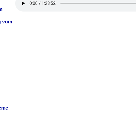
m
ag vom
6
6
6
6
6
6
6
leme
6