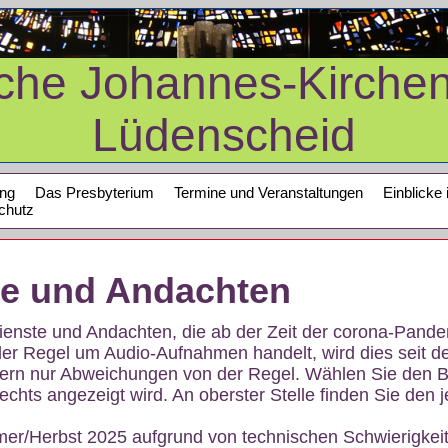
sche Johannes-Kirche
Lüdenscheid
ung
Das Presbyterium
Termine und Veranstaltungen
Einblicke 
chutz
te und Andachten
sdienste und Andachten, die ab der Zeit der corona-Pan
der Regel um Audio-Aufnahmen handelt, wird dies seit d
dern nur Abweichungen von der Regel. Wählen Sie den B
echts angezeigt wird. An oberster Stelle finden Sie den j
mer/Herbst 2025 aufgrund von technischen Schwierigke