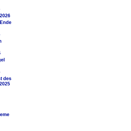
6
.2026
(Ende
5
m
5
gel
5
t des
.2025
leme