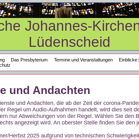
sche Johannes-Kirche
Lüdenscheid
ung
Das Presbyterium
Termine und Veranstaltungen
Einblicke 
chutz
te und Andachten
sdienste und Andachten, die ab der Zeit der corona-Pan
der Regel um Audio-Aufnahmen handelt, wird dies seit d
dern nur Abweichungen von der Regel. Wählen Sie den B
echts angezeigt wird. An oberster Stelle finden Sie den j
mer/Herbst 2025 aufgrund von technischen Schwierigke