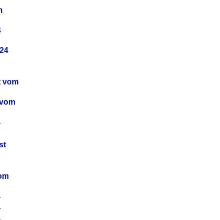
m
4
24
t vom
 vom
4
4
st
4
vom
4
4
4