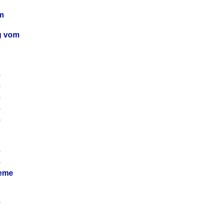
m
ag vom
6
6
6
6
6
6
6
leme
6