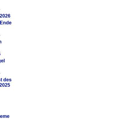
6
.2026
(Ende
5
m
5
gel
5
t des
.2025
leme