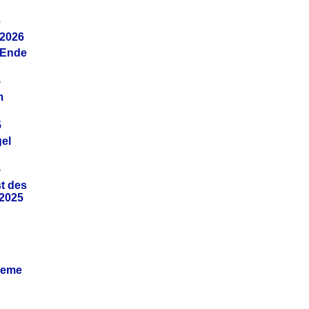
6
.2026
(Ende
5
m
5
gel
5
t des
.2025
leme