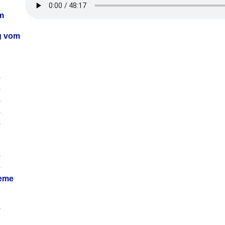
m
ag vom
6
6
6
6
6
6
6
leme
6