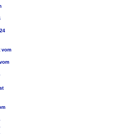
m
4
24
t vom
 vom
4
4
st
4
vom
4
4
4