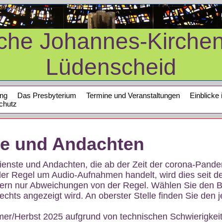
sche Johannes-Kirche
Lüdenscheid
ung
Das Presbyterium
Termine und Veranstaltungen
Einblicke 
chutz
te und Andachten
sdienste und Andachten, die ab der Zeit der corona-Pan
der Regel um Audio-Aufnahmen handelt, wird dies seit d
dern nur Abweichungen von der Regel. Wählen Sie den B
echts angezeigt wird. An oberster Stelle finden Sie den j
mer/Herbst 2025 aufgrund von technischen Schwierigke