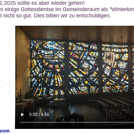
12.2025 sollte es aber wieder gehen!
n einige Gottesdientse im Gemeinderaum als "Winterkirch
 nicht so gut. Dies bitten wir zu entschuldigen.
6
6
6
6
6
6
 vom