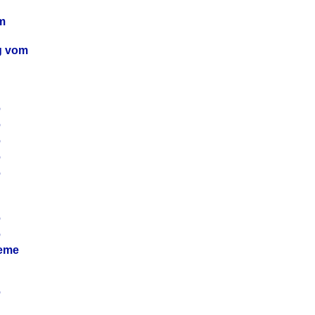
m
ag vom
6
6
6
6
6
6
6
leme
6