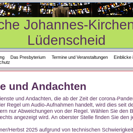
sche Johannes-Kirche
Lüdenscheid
ung
Das Presbyterium
Termine und Veranstaltungen
Einblicke 
chutz
te und Andachten
sdienste und Andachten, die ab der Zeit der corona-Pan
der Regel um Audio-Aufnahmen handelt, wird dies seit d
dern nur Abweichungen von der Regel. Wählen Sie den B
echts angezeigt wird. An oberster Stelle finden Sie den j
mer/Herbst 2025 aufgrund von technischen Schwierigke