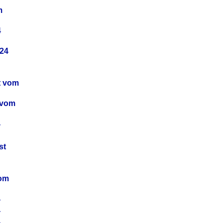
m
4
24
t vom
 vom
4
4
st
4
vom
4
4
4