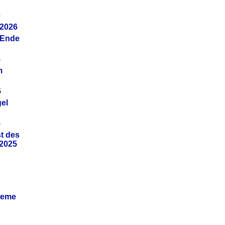
6
.2026
(Ende
5
m
5
gel
5
t des
.2025
leme