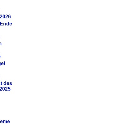
6
.2026
(Ende
5
m
5
gel
5
t des
.2025
leme