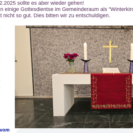
12.2025 sollte es aber wieder gehen!
n einige Gottesdientse im Gemeinderaum als "Winterkirch
 nicht so gut. Dies bitten wir zu entschuldigen.
6
6
6
6
6
6
 vom