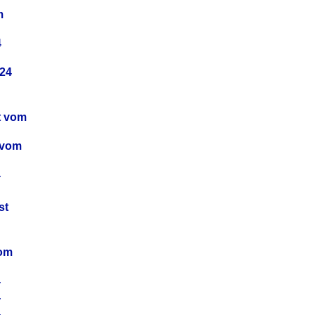
m
4
24
t vom
 vom
4
4
st
4
vom
4
4
4