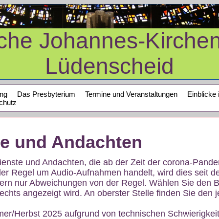
sche Johannes-Kirche
Lüdenscheid
ung
Das Presbyterium
Termine und Veranstaltungen
Einblicke 
chutz
te und Andachten
sdienste und Andachten, die ab der Zeit der corona-Pan
der Regel um Audio-Aufnahmen handelt, wird dies seit d
dern nur Abweichungen von der Regel. Wählen Sie den B
echts angezeigt wird. An oberster Stelle finden Sie den j
mer/Herbst 2025 aufgrund von technischen Schwierigke