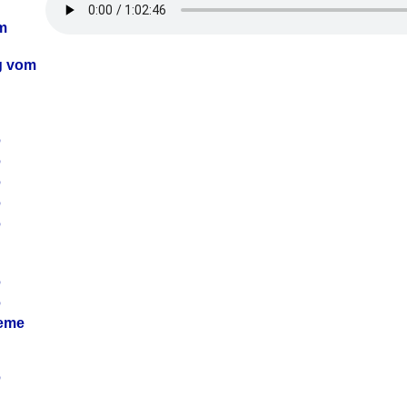
m
ag vom
6
6
6
6
6
6
6
leme
6