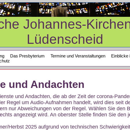
sche Johannes-Kirche
Lüdenscheid
ung
Das Presbyterium
Termine und Veranstaltungen
Einblicke 
chutz
te und Andachten
sdienste und Andachten, die ab der Zeit der corona-Pan
der Regel um Audio-Aufnahmen handelt, wird dies seit d
dern nur Abweichungen von der Regel. Wählen Sie den B
echts angezeigt wird. An oberster Stelle finden Sie den j
mer/Herbst 2025 aufgrund von technischen Schwierigke