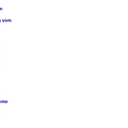
m
ag vom
6
6
6
6
6
6
6
leme
6