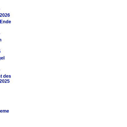
6
.2026
(Ende
5
m
5
gel
5
t des
.2025
leme