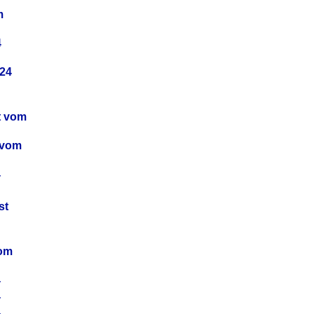
m
4
24
t vom
 vom
4
4
st
4
vom
4
4
4