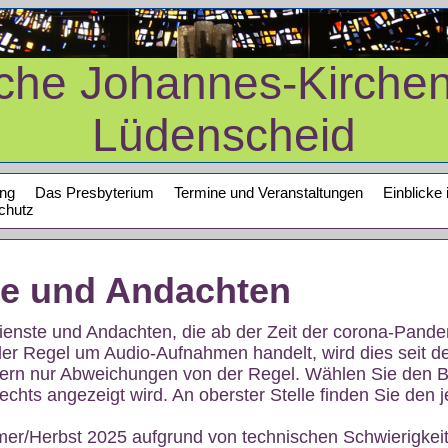
sche Johannes-Kirche
Lüdenscheid
ung
Das Presbyterium
Termine und Veranstaltungen
Einblicke 
chutz
te und Andachten
sdienste und Andachten, die ab der Zeit der corona-Pan
der Regel um Audio-Aufnahmen handelt, wird dies seit d
dern nur Abweichungen von der Regel. Wählen Sie den B
echts angezeigt wird. An oberster Stelle finden Sie den j
mer/Herbst 2025 aufgrund von technischen Schwierigke