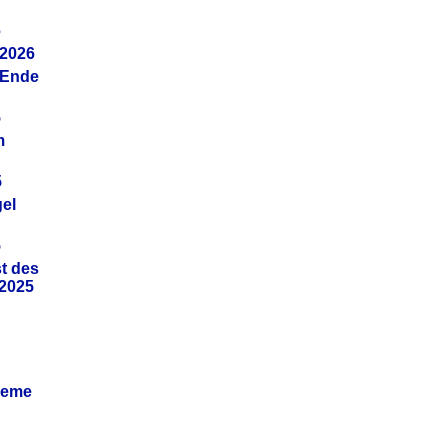
6
.2026
(Ende
5
m
5
gel
5
t des
.2025
leme