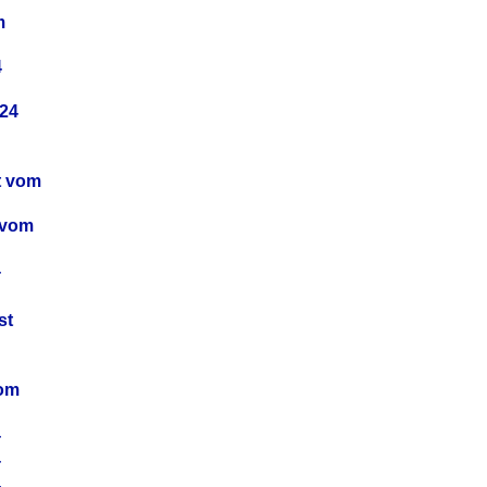
m
4
24
t vom
 vom
4
4
st
4
vom
4
4
4