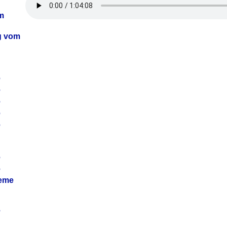
m
ag vom
6
6
6
6
6
6
6
leme
6