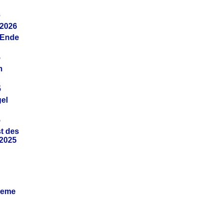
6
.2026
(Ende
5
m
5
gel
5
t des
.2025
leme