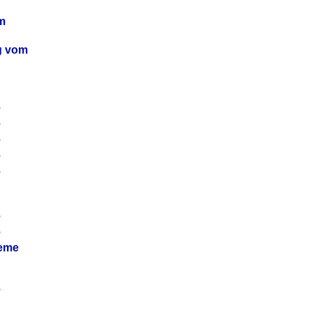
m
ag vom
6
6
6
6
6
6
6
leme
6