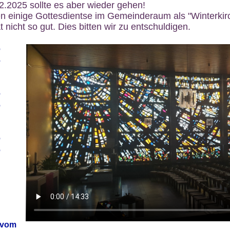
12.2025 sollte es aber wieder gehen!
n einige Gottesdientse im Gemeinderaum als "Winterkirch
 nicht so gut. Dies bitten wir zu entschuldigen.
6
6
6
6
6
6
 vom