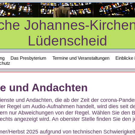
sche Johannes-Kirche
Lüdenscheid
ung
Das Presbyterium
Termine und Veranstaltungen
Einblicke 
chutz
te und Andachten
sdienste und Andachten, die ab der Zeit der corona-Pan
der Regel um Audio-Aufnahmen handelt, wird dies seit d
dern nur Abweichungen von der Regel. Wählen Sie den B
echts angezeigt wird. An oberster Stelle finden Sie den j
mer/Herbst 2025 aufgrund von technischen Schwierigke