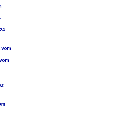
m
4
24
t vom
 vom
4
4
st
4
vom
4
4
4