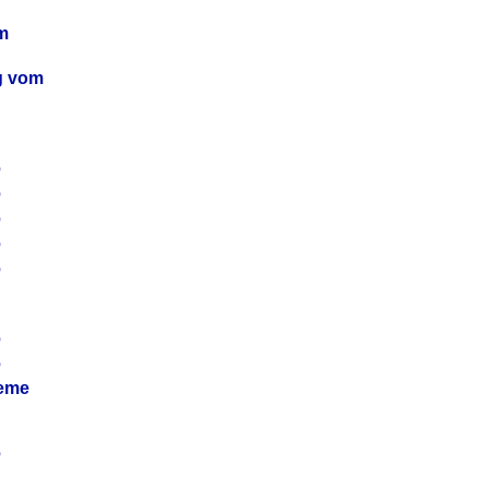
m
ag vom
6
6
6
6
6
6
6
leme
6