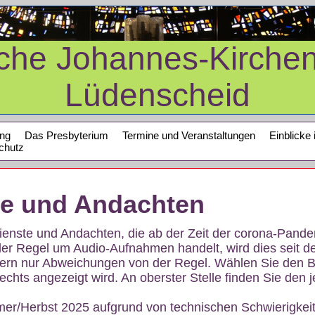
sche Johannes-Kirche
Lüdenscheid
ung
Das Presbyterium
Termine und Veranstaltungen
Einblicke 
chutz
te und Andachten
sdienste und Andachten, die ab der Zeit der corona-Pan
der Regel um Audio-Aufnahmen handelt, wird dies seit d
dern nur Abweichungen von der Regel. Wählen Sie den B
echts angezeigt wird. An oberster Stelle finden Sie den j
mer/Herbst 2025 aufgrund von technischen Schwierigke