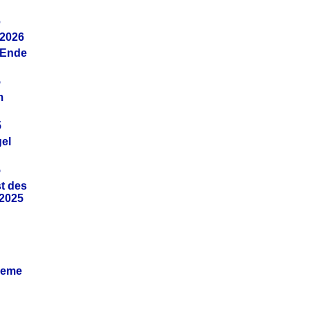
6
.2026
(Ende
5
m
5
gel
5
t des
.2025
leme