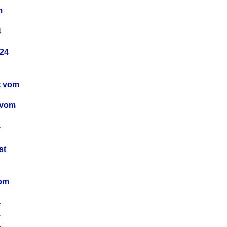
m
4
24
t vom
 vom
4
4
st
4
vom
4
4
4