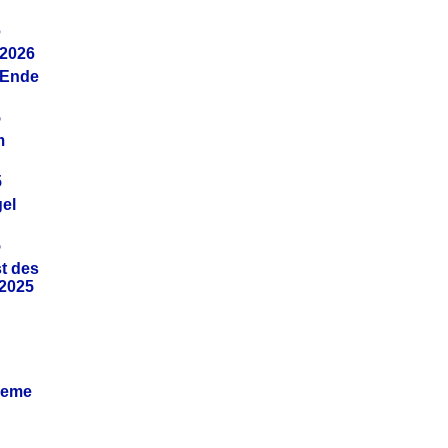
6
.2026
(Ende
5
m
5
gel
5
t des
.2025
leme