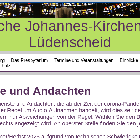
sche Johannes-Kirche
Lüdenscheid
ung
Das Presbyterium
Termine und Veranstaltungen
Einblicke 
chutz
te und Andachten
sdienste und Andachten, die ab der Zeit der corona-Pan
der Regel um Audio-Aufnahmen handelt, wird dies seit d
dern nur Abweichungen von der Regel. Wählen Sie den B
echts angezeigt wird. An oberster Stelle finden Sie den j
mer/Herbst 2025 aufgrund von technischen Schwierigke