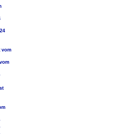
m
4
24
t vom
 vom
4
4
st
4
vom
4
4
4