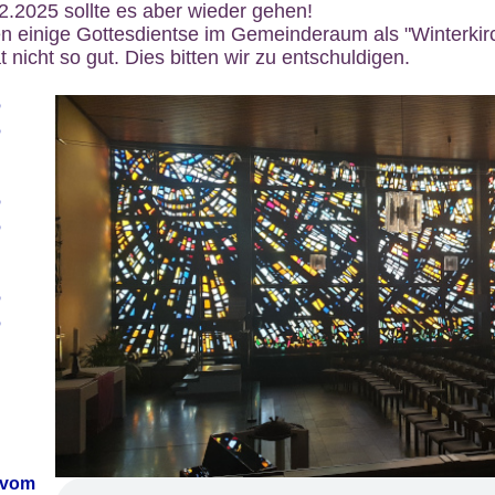
12.2025 sollte es aber wieder gehen!
n einige Gottesdientse im Gemeinderaum als "Winterkirch
 nicht so gut. Dies bitten wir zu entschuldigen.
6
6
6
6
6
6
 vom