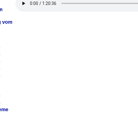
m
ag vom
6
6
6
6
6
6
6
leme
6