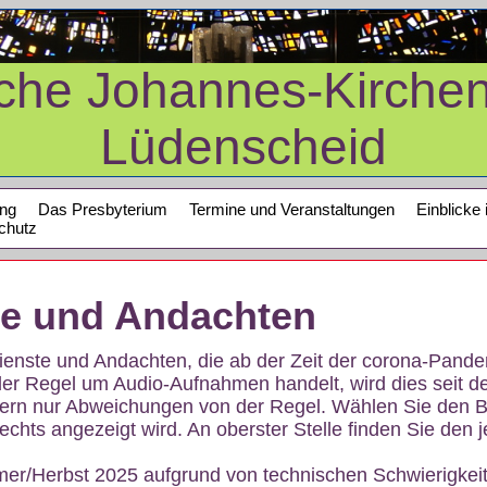
sche Johannes-Kirche
Lüdenscheid
ung
Das Presbyterium
Termine und Veranstaltungen
Einblicke 
chutz
te und Andachten
sdienste und Andachten, die ab der Zeit der corona-Pan
der Regel um Audio-Aufnahmen handelt, wird dies seit d
dern nur Abweichungen von der Regel. Wählen Sie den B
echts angezeigt wird. An oberster Stelle finden Sie den j
mer/Herbst 2025 aufgrund von technischen Schwierigke