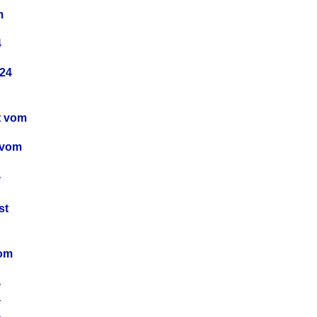
m
4
24
t vom
 vom
4
4
st
4
vom
4
4
4