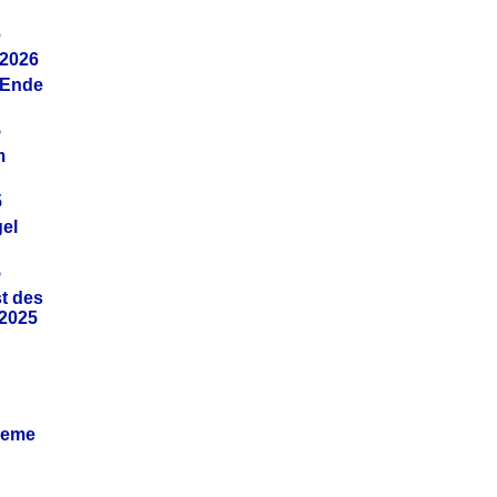
6
.2026
(Ende
5
m
5
gel
5
t des
.2025
leme