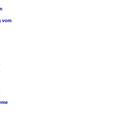
m
ag vom
6
6
6
6
6
6
6
leme
6