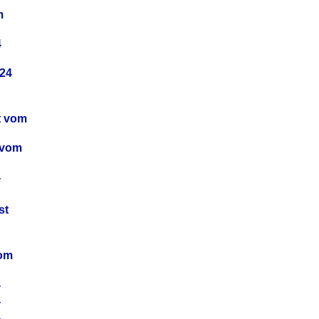
m
4
24
t vom
 vom
4
4
st
4
vom
4
4
4