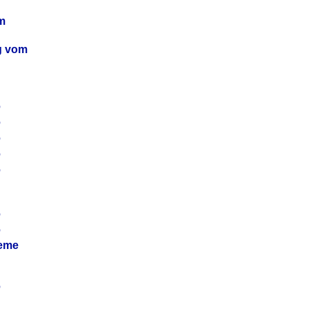
m
ag vom
6
6
6
6
6
6
6
leme
6