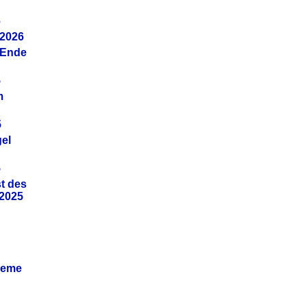
6
.2026
(Ende
5
m
5
gel
5
t des
.2025
leme