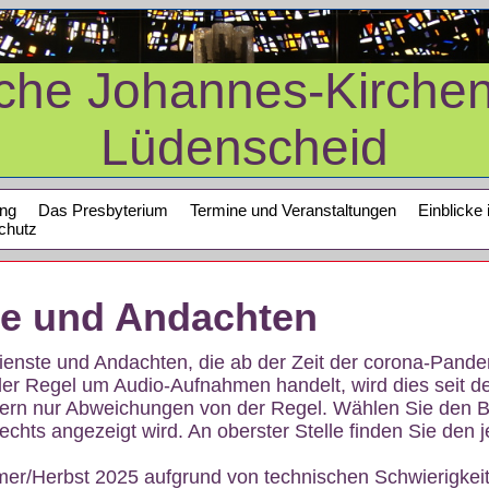
sche Johannes-Kirche
Lüdenscheid
ung
Das Presbyterium
Termine und Veranstaltungen
Einblicke 
chutz
te und Andachten
sdienste und Andachten, die ab der Zeit der corona-Pan
der Regel um Audio-Aufnahmen handelt, wird dies seit d
dern nur Abweichungen von der Regel. Wählen Sie den B
echts angezeigt wird. An oberster Stelle finden Sie den j
mer/Herbst 2025 aufgrund von technischen Schwierigke