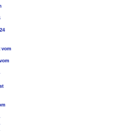
m
4
24
t vom
 vom
4
4
st
4
vom
4
4
4