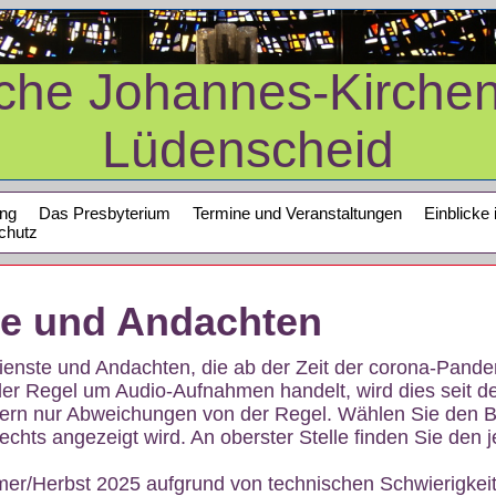
sche Johannes-Kirche
Lüdenscheid
ung
Das Presbyterium
Termine und Veranstaltungen
Einblicke 
chutz
te und Andachten
sdienste und Andachten, die ab der Zeit der corona-Pan
der Regel um Audio-Aufnahmen handelt, wird dies seit d
dern nur Abweichungen von der Regel. Wählen Sie den B
echts angezeigt wird. An oberster Stelle finden Sie den j
mer/Herbst 2025 aufgrund von technischen Schwierigke