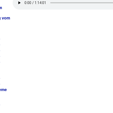
m
ag vom
6
6
6
6
6
6
6
leme
6