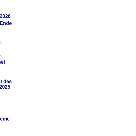
6
.2026
(Ende
5
m
5
gel
5
t des
.2025
leme