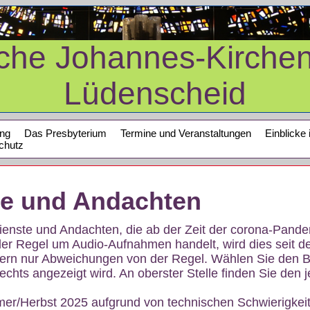
sche Johannes-Kirche
Lüdenscheid
ung
Das Presbyterium
Termine und Veranstaltungen
Einblicke 
chutz
te und Andachten
sdienste und Andachten, die ab der Zeit der corona-Pan
der Regel um Audio-Aufnahmen handelt, wird dies seit d
dern nur Abweichungen von der Regel. Wählen Sie den B
echts angezeigt wird. An oberster Stelle finden Sie den j
mer/Herbst 2025 aufgrund von technischen Schwierigke