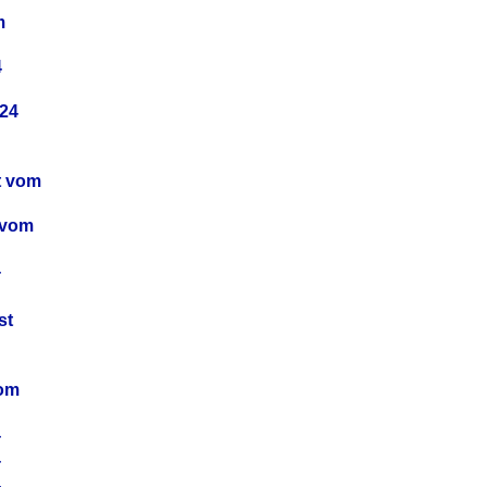
m
4
24
t vom
 vom
4
4
st
4
vom
4
4
4