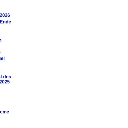
6
.2026
(Ende
5
m
5
gel
5
t des
.2025
leme