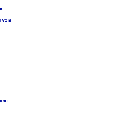
m
ag vom
6
6
6
6
6
6
6
leme
6