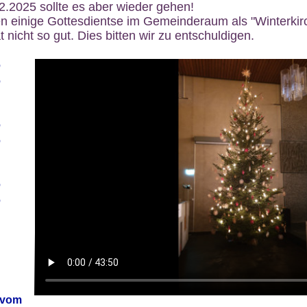
12.2025 sollte es aber wieder gehen!
n einige Gottesdientse im Gemeinderaum als "Winterkirch
 nicht so gut. Dies bitten wir zu entschuldigen.
6
6
6
6
6
6
 vom