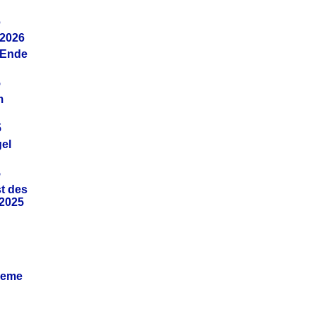
6
.2026
(Ende
5
m
5
gel
5
t des
.2025
leme