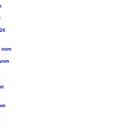
m
4
24
t vom
 vom
4
4
st
4
vom
4
4
4