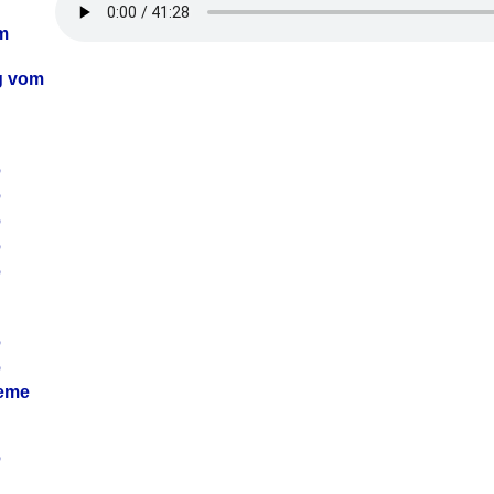
m
ag vom
6
6
6
6
6
6
6
leme
6