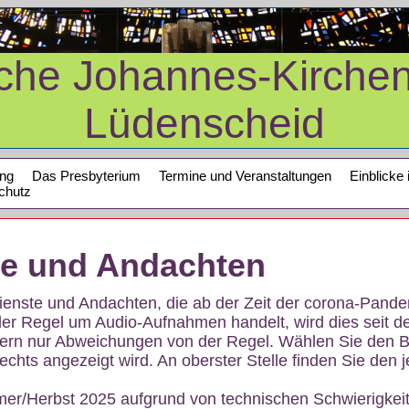
sche Johannes-Kirche
Lüdenscheid
ung
Das Presbyterium
Termine und Veranstaltungen
Einblicke 
chutz
te und Andachten
sdienste und Andachten, die ab der Zeit der corona-Pan
der Regel um Audio-Aufnahmen handelt, wird dies seit d
dern nur Abweichungen von der Regel. Wählen Sie den B
echts angezeigt wird. An oberster Stelle finden Sie den j
mer/Herbst 2025 aufgrund von technischen Schwierigke